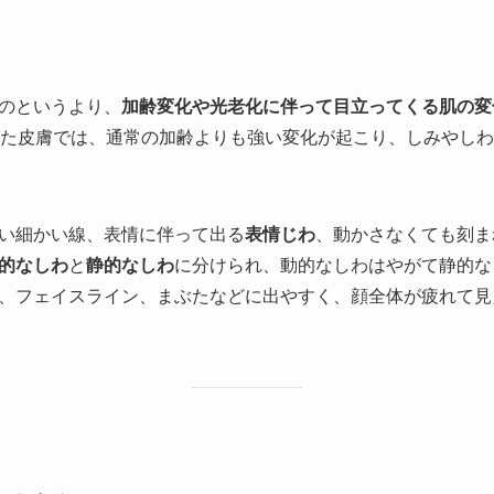
のというより、
加齢変化や光老化に伴って目立ってくる肌の変
けた皮膚では、通常の加齢よりも強い変化が起こり、しみやし
い細かい線、表情に伴って出る
表情じわ
、動かさなくても刻ま
的なしわ
と
静的なしわ
に分けられ、動的なしわはやがて静的な
、フェイスライン、まぶたなどに出やすく、顔全体が疲れて見