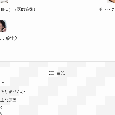
IFU）（医師施術）
ボトック
ロン酸注入
目次
とは
はありませんか
の主な原因
化
き