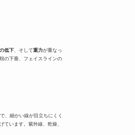
の低下
、そして
重力
が重なっ
、頬の下垂、フェイスラインの
とで、細かい線が目立ちにくく
挙げています。紫外線、乾燥、