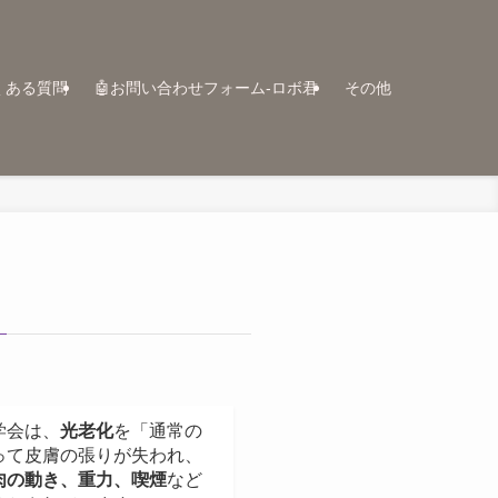
くある質問
🤖お問い合わせフォーム-ロボ君
その他
学会は、
光老化
を「通常の
って皮膚の張りが失われ、
肉の動き、重力、喫煙
など