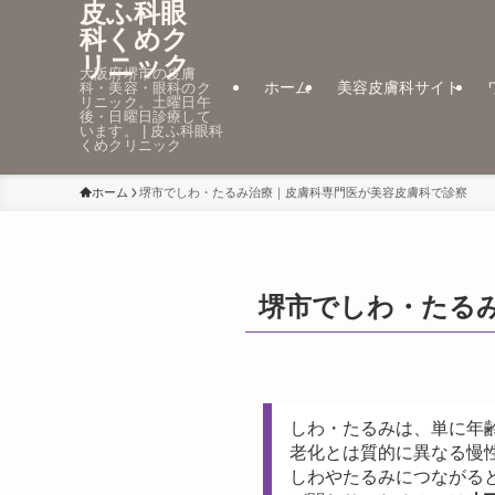
皮ふ科眼
科くめク
リニック
大阪府堺市の皮膚
ホーム
美容皮膚科サイト
科・美容・眼科のク
リニック。土曜日午
後・日曜日診療して
います。 | 皮ふ科眼科
くめクリニック
ホーム
堺市でしわ・たるみ治療｜皮膚科専門医が美容皮膚科で診察
堺市でしわ・たる
しわ・たるみは、単に年
老化とは質的に異なる慢
しわやたるみにつながると