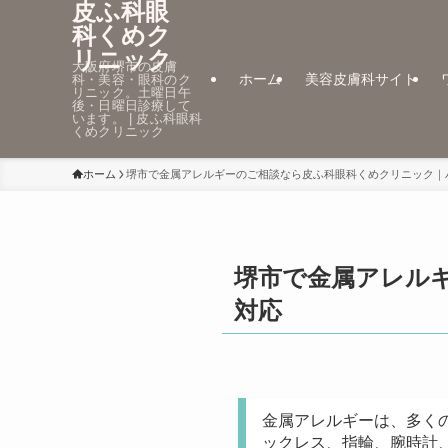
皮ふ科眼
科くめク
リニック
大阪府堺市の皮膚
ホーム
美容皮膚科サイト
科・美容・眼科のク
リニック。土曜日午
後・日曜日診療して
います。 | 皮ふ科眼科
くめクリニック
ホーム
堺市で金属アレルギーのご相談なら皮ふ科眼科くめクリニック｜
堺市で金属アレル
対応
金属アレルギーは、多く
ックレス、指輪、腕時計