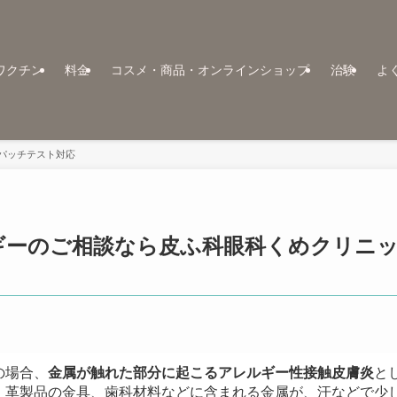
ワクチン
料金
コスメ・商品・オンラインショップ
治験
よ
パッチテスト対応
ギーのご相談なら皮ふ科眼科くめクリニ
の場合、
金属が触れた部分に起こるアレルギー性接触皮膚炎
と
、革製品の金具、歯科材料などに含まれる金属が、汗などで少