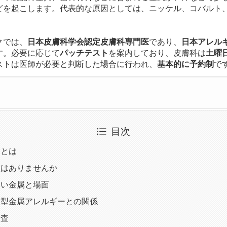
どを起こします。代表的な原因としては、ニッケル、コバルト
クでは、
日本皮膚科学会認定皮膚科専門医
であり、
日本アレル
す。必要に応じて
パッチテスト
を案内しており、皮膚科は
土曜
ストは医師が必要と判断した場合に行われ、
基本的に予約制
で
目次
ーとは
状はありませんか
すい金属と場面
身型金属アレルギーとの関係
検査