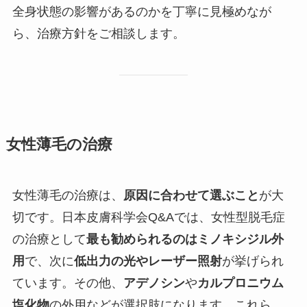
全身状態の影響があるのかを丁寧に見極めなが
ら、治療方針をご相談します。
女性薄毛の治療
女性薄毛の治療は、
原因に合わせて選ぶこと
が大
切です。日本皮膚科学会Q&Aでは、女性型脱毛症
の治療として
最も勧められるのはミノキシジル外
用
で、次に
低出力の光やレーザー照射
が挙げられ
ています。その他、
アデノシン
や
カルプロニウム
塩化物
の外用などが選択肢になります。これら