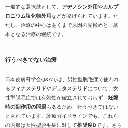
一般的な選択肢として、
アデノシン外用
や
カルプ
ロニウム塩化物外用
などが挙げられています。た
だし、治療の中心はあくまで原因の見極めと、基
本となる治療の継続です。
行うべきでない治療
日本皮膚科学会Q&Aでは、男性型脱毛症で使われ
る
フィナステリド
や
デュタステリド
について、女
性型脱毛症では有効性が確立されておらず、
妊娠
時の副作用の問題
もあるため、行うべきではない
とされています。診療ガイドラインでも、これら
の内服は女性型脱毛症に対して
推奨度D
です。さら