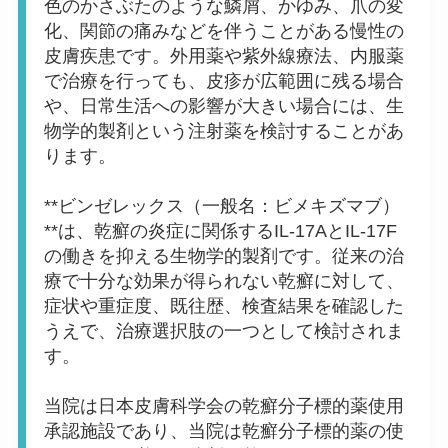
色のかさぶたのような鱗屑、かゆみ、爪の変
化、関節の痛みなどを伴うことがある慢性の
皮膚疾患です。外用薬や紫外線療法、内服薬
で治療を行っても、皮疹が広範囲に残る場合
や、日常生活への影響が大きい場合には、生
物学的製剤という注射薬を検討することがあ
ります。
**ビンゼレックス（一般名：ビメキズマブ）
**は、乾癬の炎症に関係するIL-17AとIL-17F
の働きを抑える生物学的製剤です。従来の治
療で十分な効果が得られない乾癬に対して、
症状や重症度、既往歴、検査結果を確認した
うえで、治療選択肢の一つとして検討されま
す。
当院は日本皮膚科学会の乾癬分子標的薬使用
承認施設であり、当院は乾癬分子標的薬の使