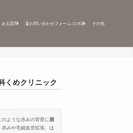
くある質問
🤖お問い合わせフォーム-ロボ君
その他
科くめクリニック
このような赤みの背景に
酒
。赤みや毛細血管拡張、ほ