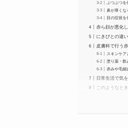
ぶつぶつを
鼻が厚くな
目の症状を
赤ら顔が悪化
にきびとの違
皮膚科で行う
スキンケア
塗り薬・飲
赤みや毛細
日常生活で気
このようなと