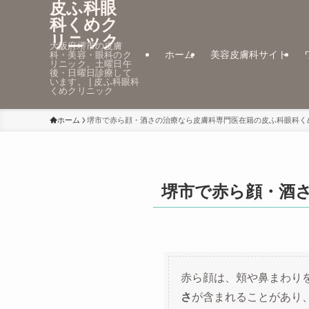
皮ふ科眼
科くめク
リニック
大阪府堺市の皮膚
ホーム
美容皮膚科サイト
科・美容・眼科のク
リニック。土曜日午
後・日曜日診療して
います。 | 皮ふ科眼科
くめクリニック
ホーム
堺市で赤ら顔・酒さの治療なら皮膚科専門医在籍の皮ふ科眼科く
堺市で赤ら顔・酒
赤ら顔は、頬や鼻まわり
さ
が含まれることがあり