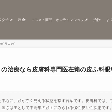
ワクチン
料金
コスメ・商品・オンラインショップ
治験
よ
めクリニック
さの治療なら皮膚科専門医在籍の皮ふ科眼
を中心に、顔が赤く見える状態を指す言葉です。皮膚科では、
、酒さは主として中高年の顔面にみられる慢性炎症性疾患です