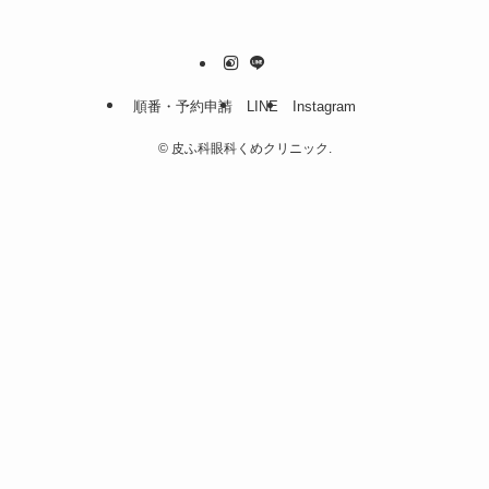
順番・予約申請
LINE
Instagram
©
皮ふ科眼科くめクリニック.